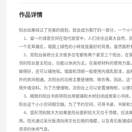
作品详情
阳台如果经过了完美的规划，就会成为客厅的一部分，一个小
1、留一片绿意空间在现代居室中，人们往往远离大自然，因
一个花草展区，墙面上绿色的小砖就是最好的背景。虽然面积
2、双阳台装修分主次很多住宅都有两个甚至三个阳台，在家
邻的阳台是主阳台，功能以休闲为主。在装修材料的使用方面
做得好，还可以铺地毯。墙面和顶部一般使用内墙乳胶漆，品
外的房间相通。次阳台的功用主要是储物、晾衣等。因此，这
用外墙涂料。为了方便储物，次阳台上可以安置储物柜，以便
3、精致的阳台书房将阳台用玻璃和木材封闭成居家小书房，
阳台这个小小空间相交融。为了节约空间，可将书桌、书架和
4、弧形顶别致大方如果是阳台面积较大又位于顶楼，应该属
用。阳光通过采光板洒向用文化石做的墙壁，以及青石板铺成
浓浓的休闲气息。