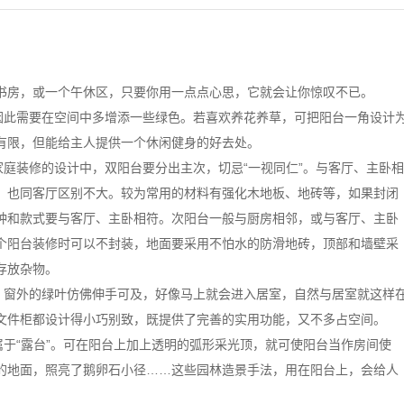
书房，或一个午休区，只要你用一点点心思，它就会让你惊叹不已。
此需要在空间中多增添一些绿色。若喜欢养花养草，可把阳台一角设计
有限，但能给主人提供一个休闲健身的好去处。
庭装修的设计中，双阳台要分出主次，切忌“一视同仁”。与客厅、主卧相
，也同客厅区别不大。较为常用的材料有强化木地板、地砖等，如果封闭
种和款式要与客厅、主卧相符。次阳台一般与厨房相邻，或与客厅、主卧
个阳台装修时可以不封装，地面要采用不怕水的防滑地砖，顶部和墙壁采
存放杂物。
窗外的绿叶仿佛伸手可及，好像马上就会进入居室，自然与居室就这样
文件柜都设计得小巧别致，既提供了完善的实用功能，又不多占空间。
于“露台”。可在阳台上加上透明的弧形采光顶，就可使阳台当作房间使
的地面，照亮了鹅卵石小径……这些园林造景手法，用在阳台上，会给人