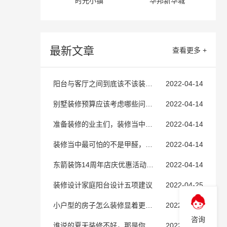
时光小镇
华邦新华城
最新文章
查看更多 +
阳台与客厅之间到底该不该装门？
2022-04-14
别墅装修预算应该考虑哪些问题？
2022-04-14
准备装修的业主们，装修当中这几个地方是万万不能动的。
2022-04-14
装修当中最可怕的不是甲醛，而是电辐射，你有知道多少？
2022-04-14
东箭装饰14周年店庆优惠活动火爆进行时
2022-04-14
装修设计家庭阳台设计五项建议
2022-04-25
小户型的房子怎么装修显着更加大！更加敞亮！
2022-04-25
咨询
谁说的夏天装修不好，那是你没有找对方法。
2022-04-25