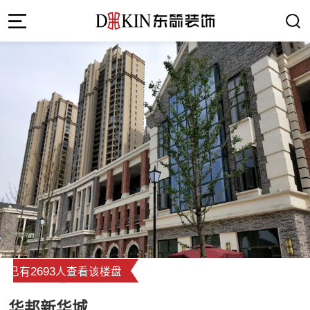
2693
已有
人查看该楼盘
华邦新华城