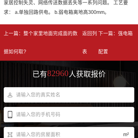
家居控制失灵、网络传送数据丢失等一系列问题。 工艺要
求： a.单独回路供电。 b.弱电箱离地高300mm。
上一篇：整个家里地面完成面的数
返回列
下一篇：强电箱
据如何取?
表
配置
82960
已有
人获取报价
m²